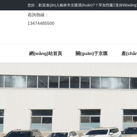
您好，歡迎進(jìn)入榆林市京匯環(huán)?？萍加邢薰竟倬W(wǎng
網(wǎng)站首頁
關(guān)于京匯
產(ch